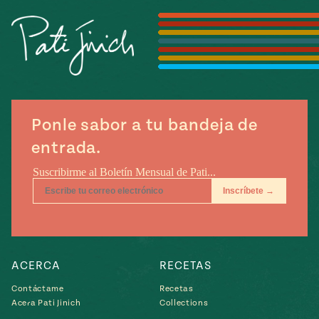
Temporada
e
14
ecipes, Local
Mexico
La Frontera
City
Ponle sabor a tu bandeja de
can
entrada.
y
Rediscovered
Pump Up El
or
Sabor
rary Kitchens
ACERCA
RECETAS
s
Contáctame
Recetas
Acera Pati Jinich
Collections
can