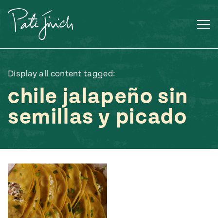
Saltar
al
contenido
Display all content tagged:
chile jalapeño sin
semillas y picado
Mexican
 S2:E3
 Mexican