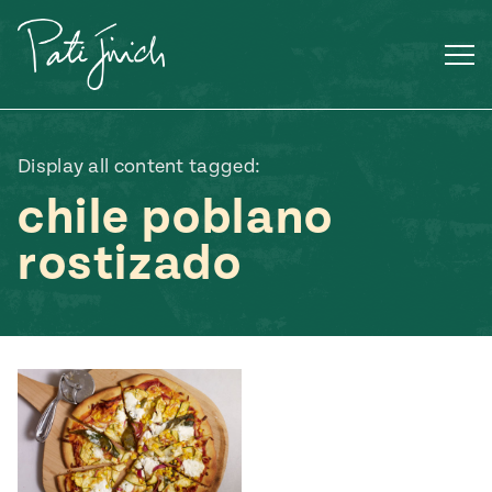
Saltar
al
contenido
Display all content tagged:
chile poblano
rostizado
Mexican
 S2:E3
 Mexican