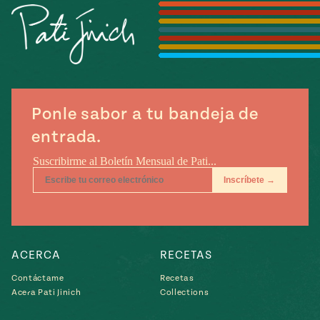
Temporada
e
14
ecipes, Local
Mexico
La Frontera
City
Ponle sabor a tu bandeja de
can
entrada.
y
Rediscovered
Pump Up El
or
Sabor
rary Kitchens
ACERCA
RECETAS
Contáctame
Recetas
s
Acera Pati Jinich
Collections
can