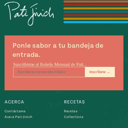
Temporada
e
14
ecipes, Local
Mexico
La Frontera
City
Ponle sabor a tu bandeja de
can
entrada.
y
Rediscovered
Pump Up El
or
Sabor
rary Kitchens
ACERCA
RECETAS
Contáctame
Recetas
s
Acera Pati Jinich
Collections
can