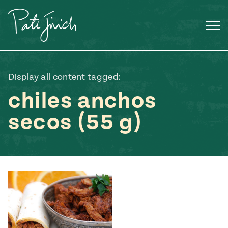
Saltar
al
contenido
Display all content tagged:
chiles anchos
secos (55 g)
Mexican
 S2:E3
 Mexican