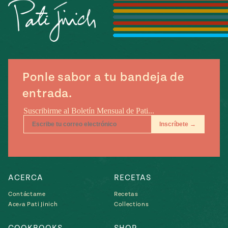
Temporada
e
14
ecipes, Local
Mexico
La Frontera
City
Ponle sabor a tu bandeja de
entrada.
can
y
Rediscovered
Pump Up El
or
Sabor
rary Kitchens
ACERCA
RECETAS
Contáctame
Recetas
Acera Pati Jinich
Collections
s
can