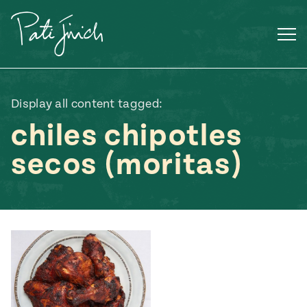
Saltar
al
contenido
Display all content tagged:
chiles chipotles
secos (moritas)
Mexican
 S2:E3
 Mexican