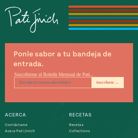
Temporada
e
14
ecipes, Local
Mexico
La Frontera
City
Ponle sabor a tu bandeja de
can
entrada.
y
Rediscovered
Pump Up El
or
Sabor
rary Kitchens
ACERCA
RECETAS
s
Contáctame
Recetas
Acera Pati Jinich
Collections
can