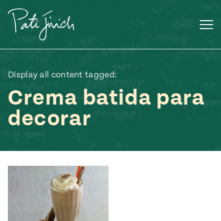
Saltar
al
contenido
Display all content tagged:
Crema batida para
decorar
Mexican
 S2:E3
 Mexican