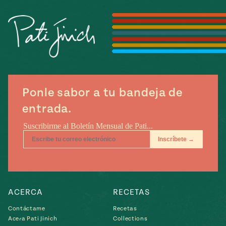
Temporada
e
14
ecipes, Local
Mexico
La Frontera
City
Ponle sabor a tu bandeja de
can
entrada.
y
Rediscovered
Pump Up El
or
Sabor
rary Kitchens
ACERCA
RECETAS
s
Contáctame
Recetas
can
Acera Pati Jinich
Collections