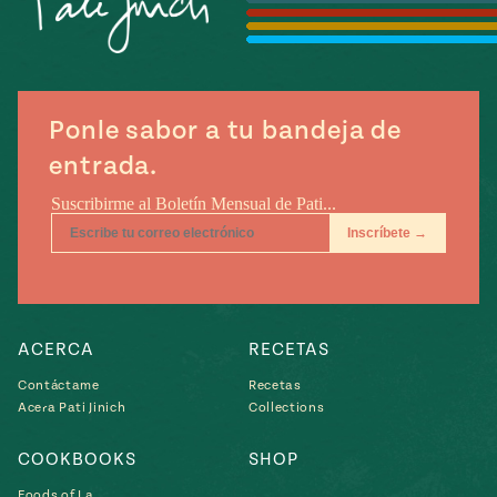
Temporada
e
14
ecipes, Local
Mexico
La Frontera
City
Ponle sabor a tu bandeja de
entrada.
can
y
Rediscovered
Pump Up El
or
Sabor
rary Kitchens
ACERCA
RECETAS
Contáctame
Recetas
Acera Pati Jinich
Collections
s
COOKBOOKS
SHOP
can
Foods of La