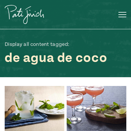
Saltar
al
contenido
Display all content tagged:
de agua de coco
Mexican
 S2:E3
 Mexican