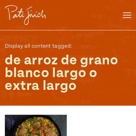
Saltar
al
contenido
Display all content tagged:
de arroz de grano
blanco largo o
extra largo
Mexican
 S2:E3
 Mexican