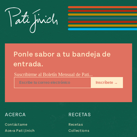
Temporada
e
14
ecipes, Local
Mexico
La Frontera
City
Ponle sabor a tu bandeja de
can
entrada.
y
Rediscovered
Pump Up El
or
Sabor
rary Kitchens
ACERCA
RECETAS
s
Contáctame
Recetas
Acera Pati Jinich
Collections
can