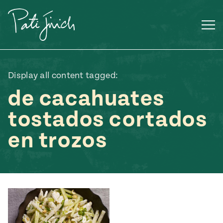
Saltar
al
contenido
Display all content tagged:
de cacahuates
tostados cortados
en trozos
Mexican
 S2:E3
 Mexican