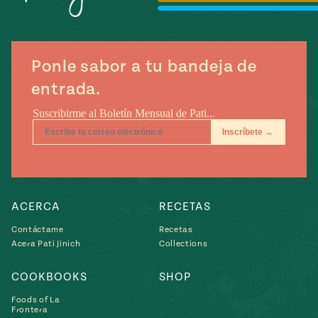
Temporada
e
14
ecipes, Local
Mexico
La Frontera
City
Ponle sabor a tu bandeja de
entrada.
can
y
Rediscovered
Pump Up El
or
Sabor
rary Kitchens
ACERCA
RECETAS
Contáctame
Recetas
Acera Pati Jinich
Collections
COOKBOOKS
SHOP
s
Foods of La
can
Frontera