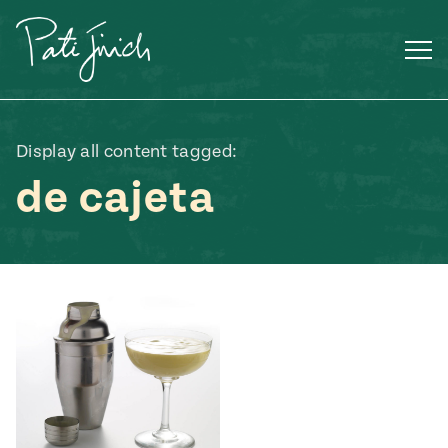
Saltar
al
contenido
Display all content tagged:
de cajeta
Mexican
 S2:E3
 Mexican