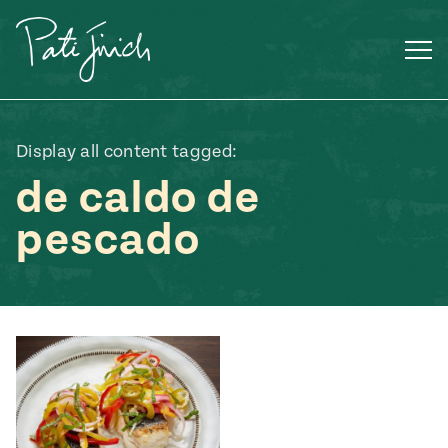
Saltar
al
contenido
Display all content tagged:
de caldo de
pescado
Mexican
 S2:E3
 Mexican