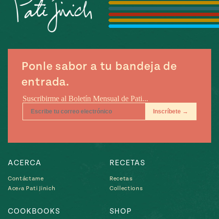
Temporada
e
14
ecipes, Local
Mexico
La Frontera
City
Ponle sabor a tu bandeja de
entrada.
can
y
Rediscovered
Pump Up El
or
Sabor
rary Kitchens
ACERCA
RECETAS
Contáctame
Recetas
Acera Pati Jinich
Collections
s
can
COOKBOOKS
SHOP