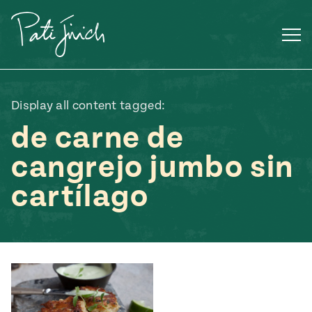
Saltar
al
contenido
Display all content tagged:
de carne de
cangrejo jumbo sin
cartílago
Mexican
 S2:E3
 Mexican