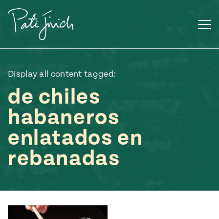
Saltar
al
contenido
Display all content tagged:
de chiles
habaneros
enlatados en
rebanadas
Mexican
 S2:E3
 Mexican