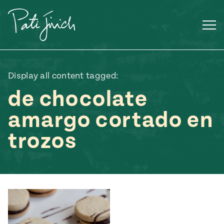
Saltar
al
contenido
Display all content tagged:
de chocolate
amargo cortado en
trozos
Mexican
 S2:E3
 Mexican