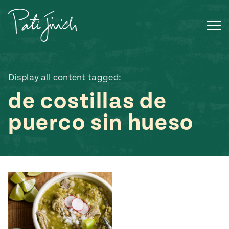
Saltar
al
contenido
Display all content tagged:
de costillas de
puerco sin hueso
Mexican
 S2:E3
 Mexican