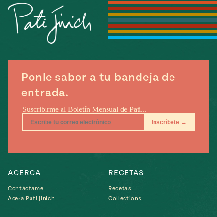
Temporada
e
14
ecipes, Local
Mexico
La Frontera
City
Ponle sabor a tu bandeja de
can
entrada.
y
Rediscovered
Pump Up El
or
Sabor
rary Kitchens
ACERCA
RECETAS
Contáctame
Recetas
s
Acera Pati Jinich
Collections
can