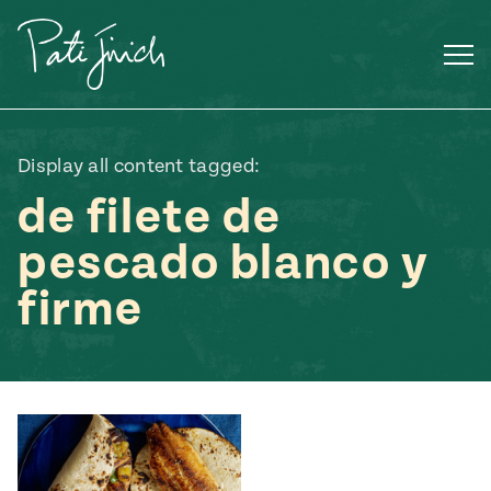
Saltar
al
contenido
Display all content tagged:
de filete de
pescado blanco y
firme
Mexican
 S2:E3
 Mexican