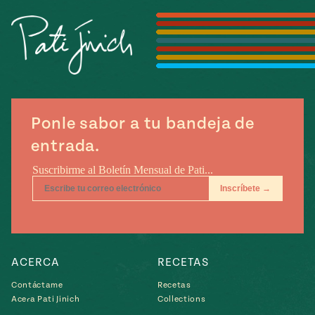
Temporada
e
14
ecipes, Local
Mexico
La Frontera
City
Ponle sabor a tu bandeja de
can
entrada.
y
Rediscovered
Pump Up El
or
Sabor
rary Kitchens
ACERCA
RECETAS
s
Contáctame
Recetas
Acera Pati Jinich
Collections
can