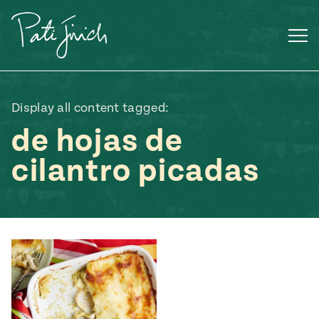
Saltar
al
contenido
Display all content tagged:
de hojas de
cilantro picadas
Mexican
 S2:E3
 Mexican