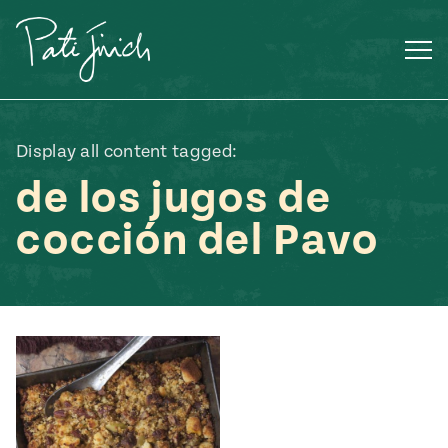
Saltar
al
contenido
Display all content tagged:
de los jugos de
cocción del Pavo
Mexican
 S2:E3
 Mexican