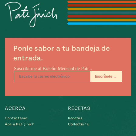
Temporada
e
14
ecipes, Local
Mexico
La Frontera
City
Ponle sabor a tu bandeja de
can
entrada.
y
Rediscovered
Pump Up El
or
Sabor
rary Kitchens
ACERCA
RECETAS
Contáctame
Recetas
s
Acera Pati Jinich
Collections
can