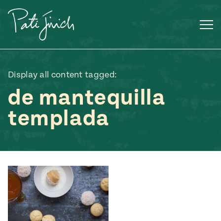
Saltar
al
contenido
Display all content tagged:
de mantequilla
templada
Mexican
 S2:E3
 Mexican