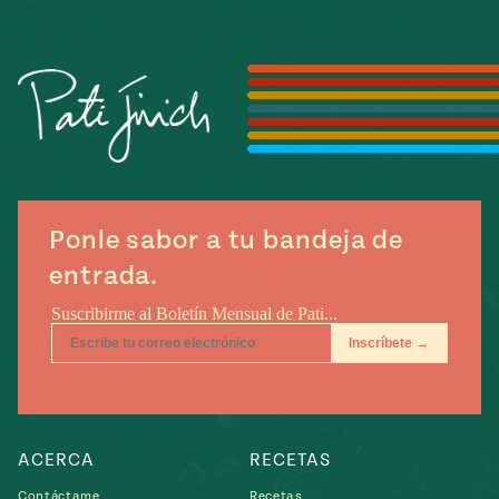
Temporada
e
14
ecipes, Local
Mexico
La Frontera
City
can
Ponle sabor a tu bandeja de
y
Rediscovered
entrada.
Pump Up El
or
Sabor
rary Kitchens
s
ACERCA
RECETAS
can
Contáctame
Recetas