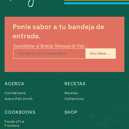
Temporada
e
14
ecipes, Local
Mexico
La Frontera
City
Ponle sabor a tu bandeja de
entrada.
can
y
Rediscovered
Pump Up El
or
Sabor
rary Kitchens
ACERCA
RECETAS
Contáctame
Recetas
Acera Pati Jinich
Collections
COOKBOOKS
SHOP
s
Foods of La
can
Frontera