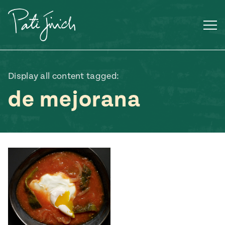
Saltar
al
contenido
Display all content tagged:
de mejorana
Mexican
 S2:E3
 Mexican