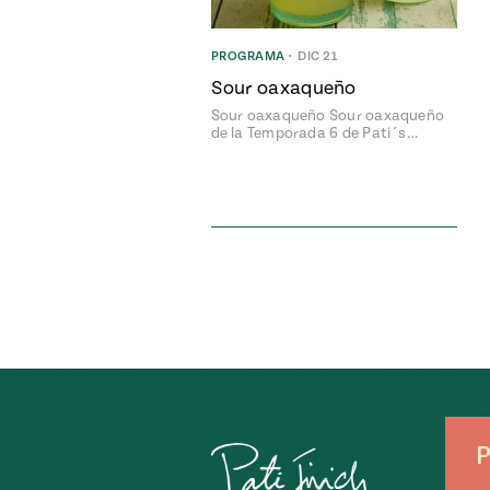
PROGRAMA
•
DIC 21
Sour oaxaqueño
Sour oaxaqueño Sour oaxaqueño
de la Temporada 6 de Pati´s…
P