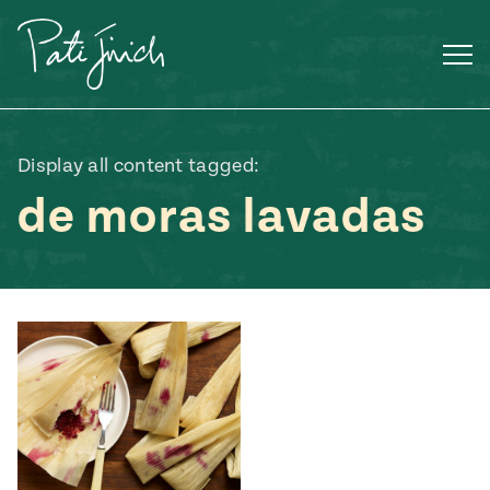
Saltar
al
contenido
Display all content tagged:
de moras lavadas
Mexican
 S2:E3
 Mexican