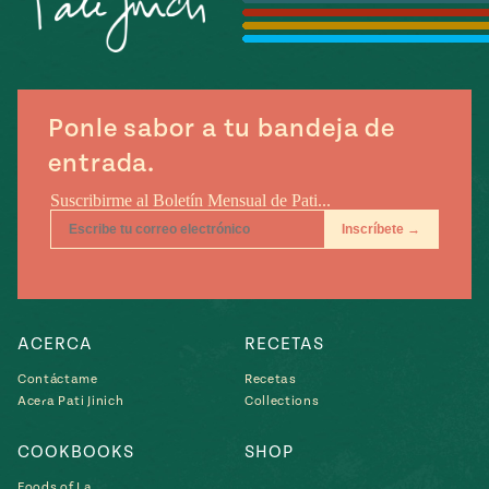
Temporada
e
14
ecipes, Local
Mexico
La Frontera
City
Ponle sabor a tu bandeja de
entrada.
can
y
Rediscovered
Pump Up El
or
Sabor
rary Kitchens
ACERCA
RECETAS
Contáctame
Recetas
Acera Pati Jinich
Collections
s
COOKBOOKS
SHOP
can
Foods of La