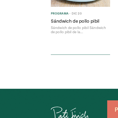
PROGRAMA
•
DIC 20
Sándwich de pollo pibil
Sándwich de pollo pibil Sándwich
de pollo pibil de la…
P