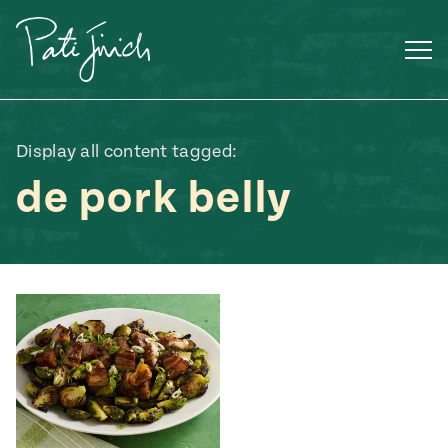
Saltar
al
contenido
Display all content tagged:
de pork belly
Mexican
 S2:E3
 Mexican