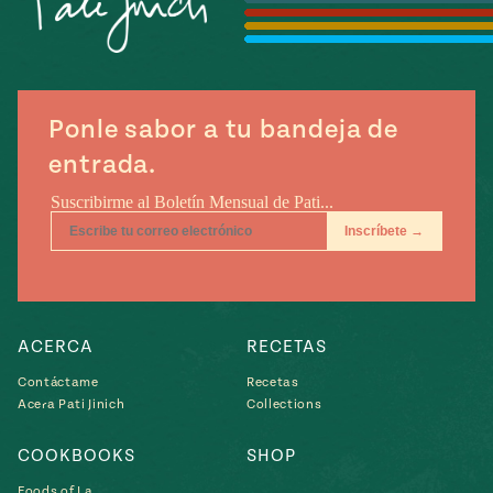
Temporada
e
14
ecipes, Local
Mexico
La Frontera
City
Ponle sabor a tu bandeja de
entrada.
can
y
Rediscovered
Pump Up El
or
Sabor
rary Kitchens
ACERCA
RECETAS
Contáctame
Recetas
Acera Pati Jinich
Collections
s
COOKBOOKS
SHOP
can
Foods of La