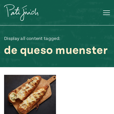
Saltar
al
contenido
Display all content tagged:
de queso muenster
Mexican
 S2:E3
 Mexican