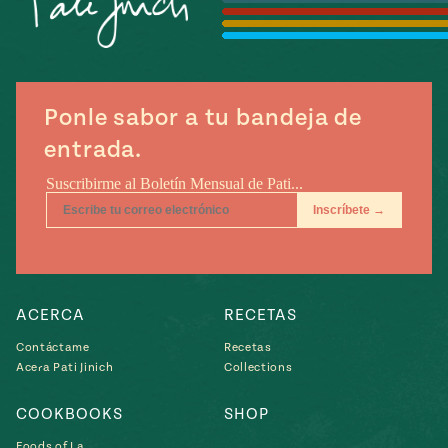
Temporada
e
14
ecipes, Local
Mexico
La Frontera
City
Ponle sabor a tu bandeja de
entrada.
can
y
Rediscovered
Pump Up El
or
Sabor
rary Kitchens
ACERCA
RECETAS
Contáctame
Recetas
Acera Pati Jinich
Collections
s
COOKBOOKS
SHOP
can
Foods of La