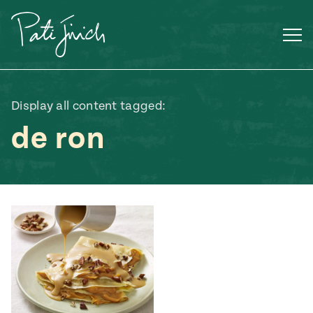
Saltar
al
contenido
Display all content tagged:
de ron
Mexican
 S2:E3
 Mexican