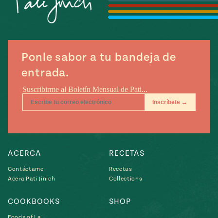
Temporada
e
14
ecipes, Local
Mexico
La Frontera
City
Ponle sabor a tu bandeja de
entrada.
can
y
Rediscovered
Pump Up El
or
Sabor
rary Kitchens
ACERCA
RECETAS
Contáctame
Recetas
Acera Pati Jinich
Collections
s
COOKBOOKS
SHOP
can
Foods of La