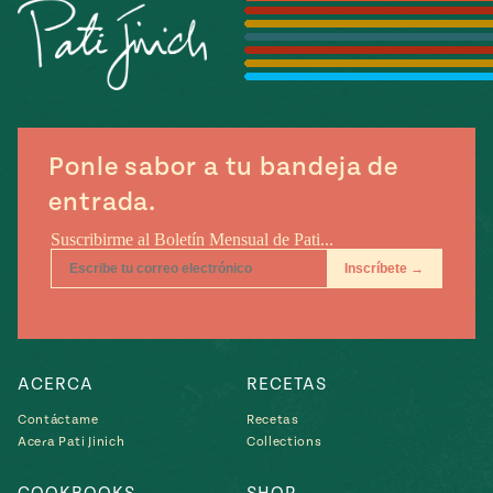
Temporada
e
14
ecipes, Local
Mexico
La Frontera
City
Ponle sabor a tu bandeja de
entrada.
can
y
Rediscovered
Pump Up El
or
Sabor
rary Kitchens
ACERCA
RECETAS
Contáctame
Recetas
Acera Pati Jinich
Collections
s
can