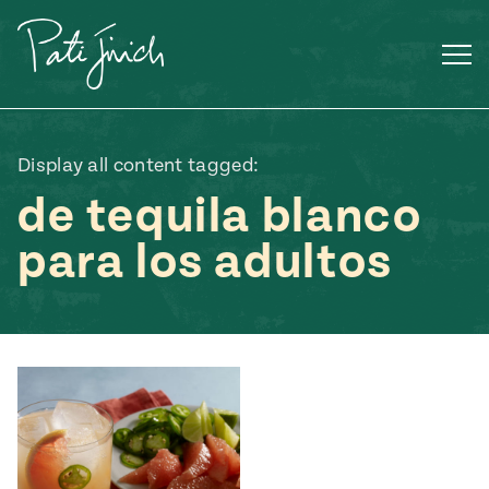
Saltar
al
contenido
Display all content tagged:
de tequila blanco
para los adultos
Mexican
 S2:E3
 Mexican