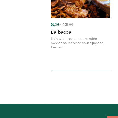
BLOG
•
FEB 04
Barbacoa
La barbacoa es una comida
mexicana icónica: carne jugosa,
tierna…