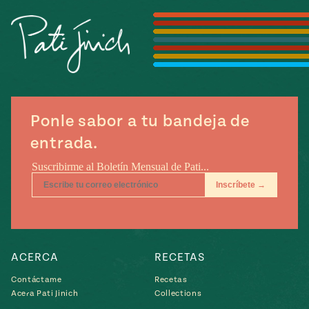
Temporada
e
14
ecipes, Local
Mexico
La Frontera
City
Ponle sabor a tu bandeja de
can
entrada.
y
Rediscovered
Pump Up El
or
Sabor
rary Kitchens
ACERCA
RECETAS
s
Contáctame
Recetas
Acera Pati Jinich
Collections
can