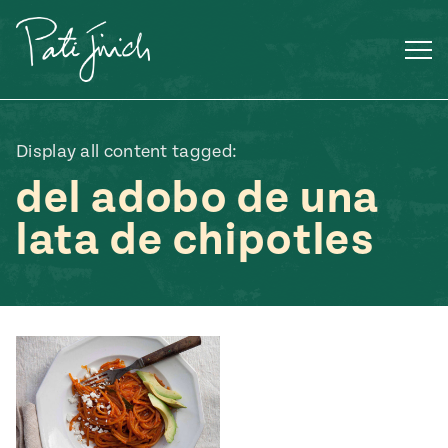
Saltar
al
contenido
Display all content tagged:
del adobo de una
lata de chipotles
Mexican
 S2:E3
 Mexican