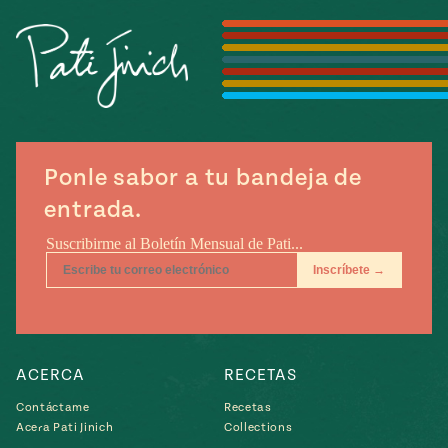
Temporada
e
14
ecipes, Local
Mexico
La Frontera
City
Ponle sabor a tu bandeja de
can
entrada.
y
Rediscovered
Pump Up El
or
Sabor
rary Kitchens
ACERCA
RECETAS
s
Contáctame
Recetas
Acera Pati Jinich
Collections
can