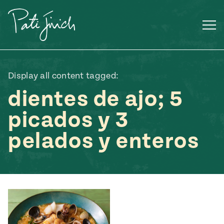
Saltar
al
contenido
Display all content tagged:
dientes de ajo; 5
picados y 3
pelados y enteros
Mexican
 S2:E3
 Mexican