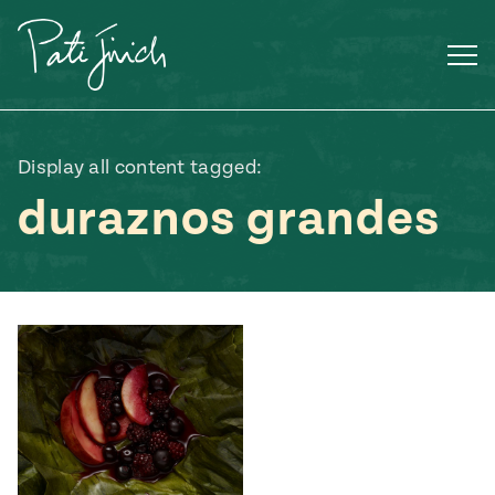
Saltar
al
contenido
Display all content tagged:
duraznos grandes
Mexican
 S2:E3
 Mexican