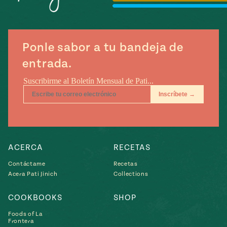
Temporada
e
14
ecipes, Local
Mexico
La Frontera
City
Ponle sabor a tu bandeja de
entrada.
can
y
Rediscovered
Pump Up El
or
Sabor
rary Kitchens
ACERCA
RECETAS
Contáctame
Recetas
Acera Pati Jinich
Collections
COOKBOOKS
SHOP
s
Foods of La
can
Frontera