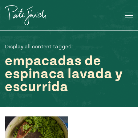
Saltar
al
contenido
Display all content tagged:
empacadas de
espinaca lavada y
escurrida
Mexican
 S2:E3
 Mexican