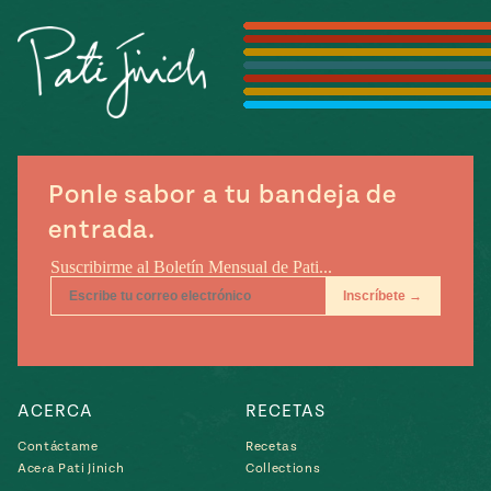
Temporada
e
14
ecipes, Local
Mexico
La Frontera
City
Ponle sabor a tu bandeja de
can
entrada.
y
Rediscovered
Pump Up El
or
Sabor
rary Kitchens
ACERCA
RECETAS
s
Contáctame
Recetas
Acera Pati Jinich
Collections
can