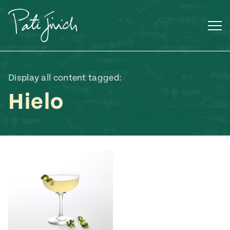
Saltar
al
contenido
Display all content tagged:
Hielo
Mexican
 S2:E3
 Mexican