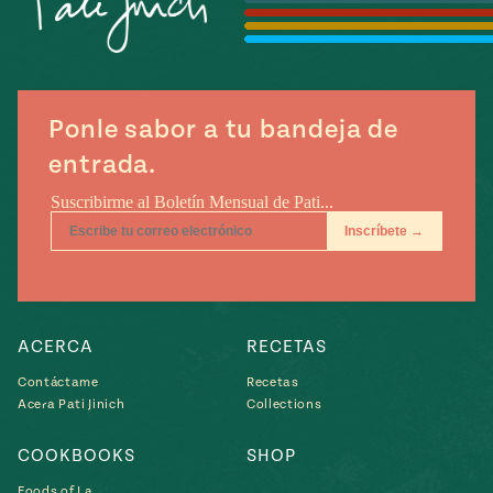
Temporada
e
14
ecipes, Local
Mexico
La Frontera
City
Ponle sabor a tu bandeja de
entrada.
can
y
Rediscovered
Pump Up El
or
Sabor
rary Kitchens
ACERCA
RECETAS
Contáctame
Recetas
Acera Pati Jinich
Collections
s
COOKBOOKS
SHOP
can
Foods of La