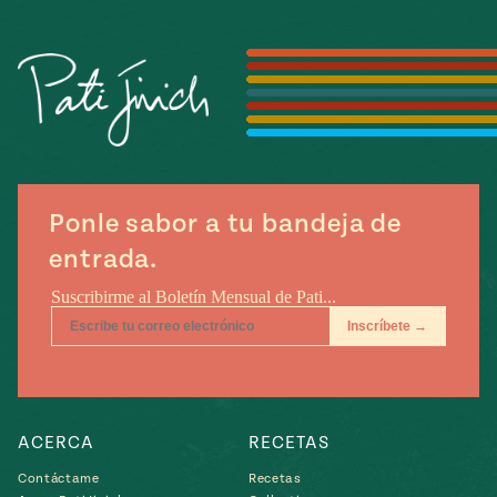
Temporada
e
14
ecipes, Local
Mexico
La Frontera
City
can
Ponle sabor a tu bandeja de
y
entrada.
Rediscovered
Pump Up El
or
Sabor
rary Kitchens
ACERCA
RECETAS
s
can
Contáctame
Recetas