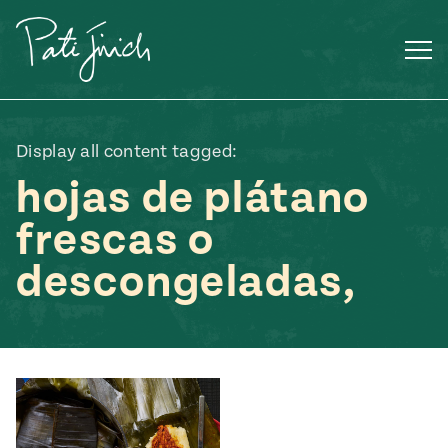
Saltar
al
contenido
Display all content tagged:
hojas de plátano
frescas o
descongeladas,
Mexican
 S2:E3
 Mexican