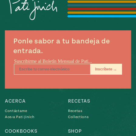
Temporada
e
14
ecipes, Local
Mexico
La Frontera
City
Ponle sabor a tu bandeja de
entrada.
can
y
Rediscovered
Pump Up El
or
Sabor
rary Kitchens
ACERCA
RECETAS
Contáctame
Recetas
Acera Pati Jinich
Collections
s
can
COOKBOOKS
SHOP