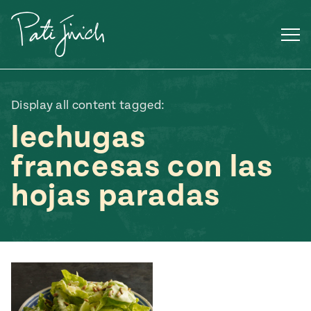
Saltar
al
contenido
Display all content tagged:
lechugas
francesas con las
hojas paradas
Mexican
 S2:E3
 Mexican