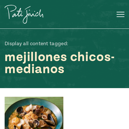
Saltar
al
contenido
Display all content tagged:
mejillones chicos-
medianos
Mexican
 S2:E3
 Mexican