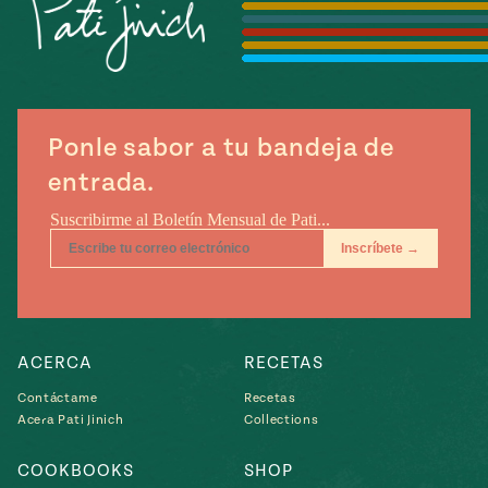
Temporada
e
14
ecipes, Local
Mexico
La Frontera
City
Ponle sabor a tu bandeja de
entrada.
can
y
Rediscovered
Pump Up El
or
Sabor
rary Kitchens
ACERCA
RECETAS
Contáctame
Recetas
Acera Pati Jinich
Collections
s
can
COOKBOOKS
SHOP