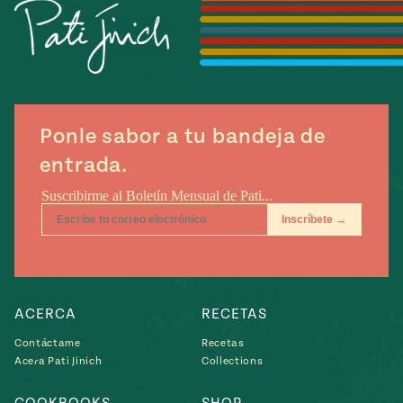
Temporada
e
14
ecipes, Local
Mexico
La Frontera
City
Ponle sabor a tu bandeja de
entrada.
can
y
Rediscovered
Pump Up El
or
Sabor
rary Kitchens
ACERCA
RECETAS
Contáctame
Recetas
Acera Pati Jinich
Collections
s
can