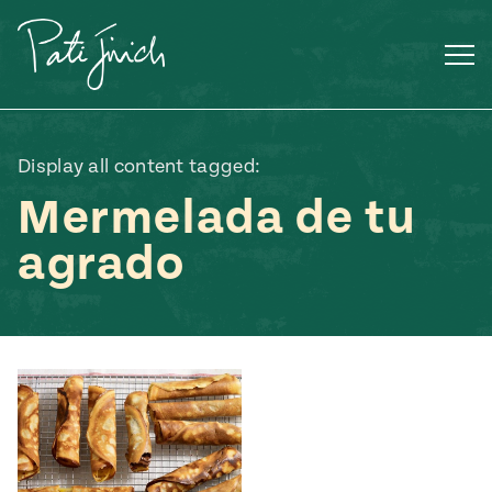
Saltar
al
contenido
Display all content tagged:
Mermelada de tu
agrado
Mexican
 S2:E3
 Mexican