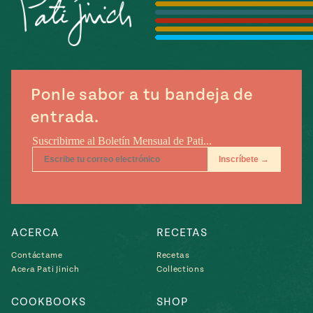
Temporada
e
14
ecipes, Local
Mexico
La Frontera
City
Ponle sabor a tu bandeja de
entrada.
can
y
Rediscovered
Pump Up El
or
Sabor
rary Kitchens
ACERCA
RECETAS
Contáctame
Recetas
Acera Pati Jinich
Collections
s
can
COOKBOOKS
SHOP