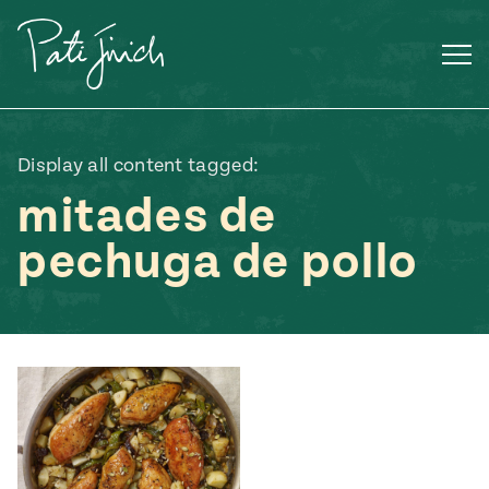
Saltar
al
contenido
Display all content tagged:
mitades de
pechuga de pollo
Mexican
 S2:E3
 Mexican