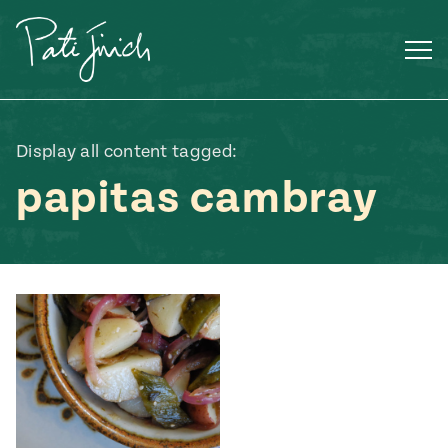
Saltar
al
contenido
Display all content tagged:
papitas cambray
Mexican
 S2:E3
 Mexican