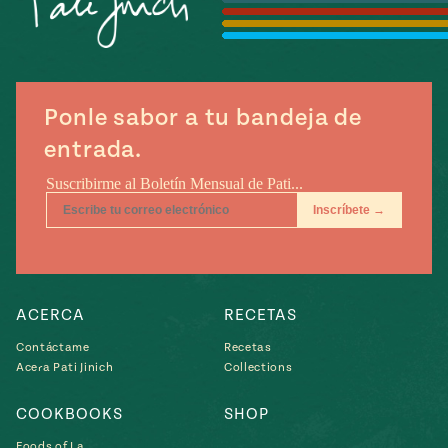
Temporada
e
14
ecipes, Local
Mexico
La Frontera
City
Ponle sabor a tu bandeja de
entrada.
can
y
Rediscovered
Pump Up El
or
Sabor
rary Kitchens
ACERCA
RECETAS
Contáctame
Recetas
Acera Pati Jinich
Collections
s
COOKBOOKS
SHOP
can
Foods of La