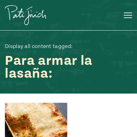
Saltar
al
contenido
Display all content tagged:
Para armar la
lasaña:
Mexican
 S2:E3
 Mexican