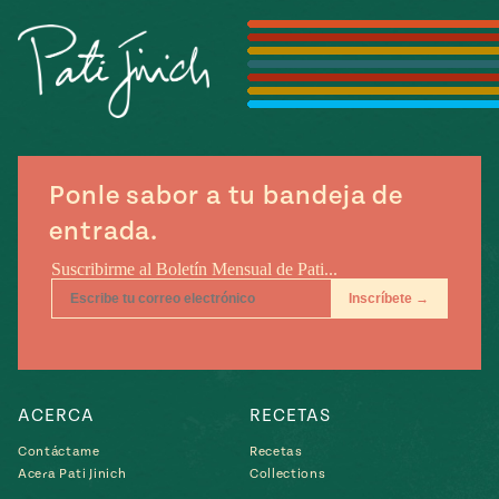
Temporada
e
14
ecipes, Local
Mexico
La Frontera
City
Ponle sabor a tu bandeja de
can
entrada.
y
Rediscovered
Pump Up El
or
Sabor
rary Kitchens
ACERCA
RECETAS
s
Contáctame
Recetas
Acera Pati Jinich
Collections
can