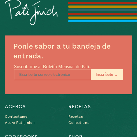
Temporada
e
14
ecipes, Local
Mexico
La Frontera
City
Ponle sabor a tu bandeja de
entrada.
can
y
Rediscovered
Pump Up El
or
Sabor
rary Kitchens
ACERCA
RECETAS
Contáctame
Recetas
Acera Pati Jinich
Collections
s
can