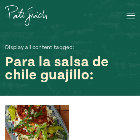
Saltar
al
contenido
Display all content tagged:
Para la salsa de
chile guajillo:
Mexican
 S2:E3
 Mexican