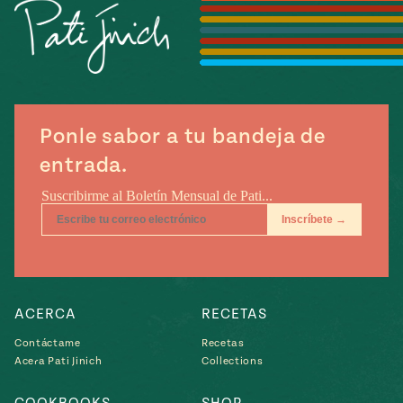
Temporada
e
14
ecipes, Local
Mexico
La Frontera
City
Ponle sabor a tu bandeja de
entrada.
can
y
Rediscovered
Pump Up El
or
Sabor
rary Kitchens
ACERCA
RECETAS
Contáctame
Recetas
Acera Pati Jinich
Collections
s
can