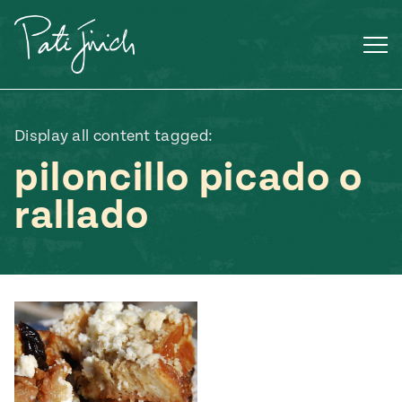
Saltar
al
contenido
Display all content tagged:
piloncillo picado o
rallado
Mexican
 S2:E3
 Mexican