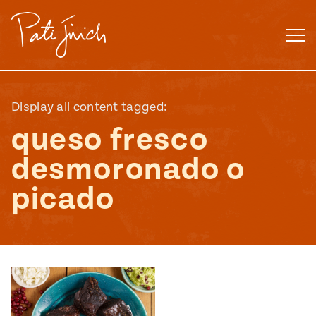
Saltar
al
contenido
Display all content tagged:
queso fresco
desmoronado o
picado
Mexican
 S2:E3
 Mexican