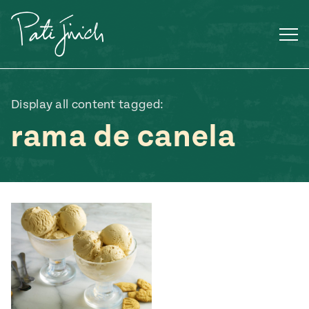
Saltar
al
contenido
Display all content tagged:
rama de canela
Mexican
 S2:E3
 Mexican