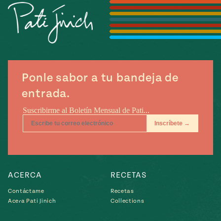
Temporada
e
14
ecipes, Local
Mexico
La Frontera
City
Ponle sabor a tu bandeja de
entrada.
can
y
Rediscovered
Pump Up El
or
Sabor
rary Kitchens
ACERCA
RECETAS
Contáctame
Recetas
s
Acera Pati Jinich
Collections
can