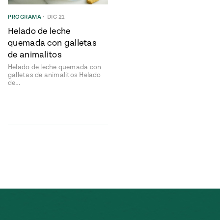
ENGLISH
•
ESPAÑOL
• S14
NES
 elote
PROGRAMA
•
DIC 21
ONES
Helado de leche
Verano
Pati's
NDO
io 1409:
Mexican
quemada con galletas
a la
Table
e en Mi
de animalitos
Parrilla
n
Helado de leche quemada con
galletas de animalitos Helado
de…
Aprovecha
s of La
al
tera
máximo
y sabores de
dos de la
la
Pati Jinich
Explores
temporada
Panamericana
de maíz
Pati’s
Mexican
sures of
Table
Mexican