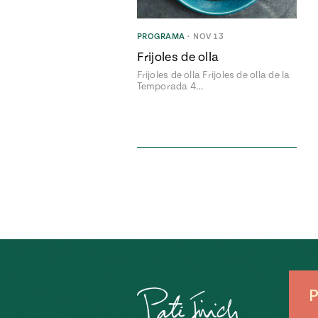
PROGRAMA
•
NOV 13
Frijoles de olla
Frijoles de olla Frijoles de olla de la
Temporada 4…
P