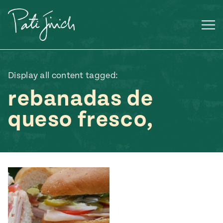
Saltar
al
contenido
Display all content tagged:
rebanadas de
queso fresco,
Mexican
 S2:E3
 Mexican