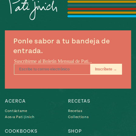
Temporada
e
14
ecipes, Local
Mexico
La Frontera
City
Ponle sabor a tu bandeja de
entrada.
can
y
Rediscovered
Pump Up El
or
Sabor
rary Kitchens
ACERCA
RECETAS
Contáctame
Recetas
Acera Pati Jinich
Collections
s
can
COOKBOOKS
SHOP