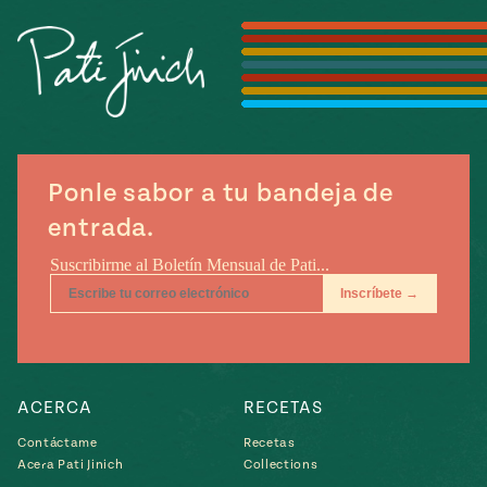
Temporada
e
14
ecipes, Local
Mexico
La Frontera
City
Ponle sabor a tu bandeja de
can
entrada.
y
Rediscovered
Pump Up El
or
Sabor
rary Kitchens
ACERCA
RECETAS
s
Contáctame
Recetas
Acera Pati Jinich
Collections
can