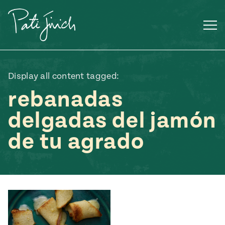
Saltar
al
contenido
Display all content tagged:
rebanadas
delgadas del jamón
de tu agrado
Mexican
 S2:E3
 Mexican