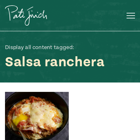
Saltar
al
contenido
Display all content tagged:
Salsa ranchera
Mexican
 S2:E3
 Mexican