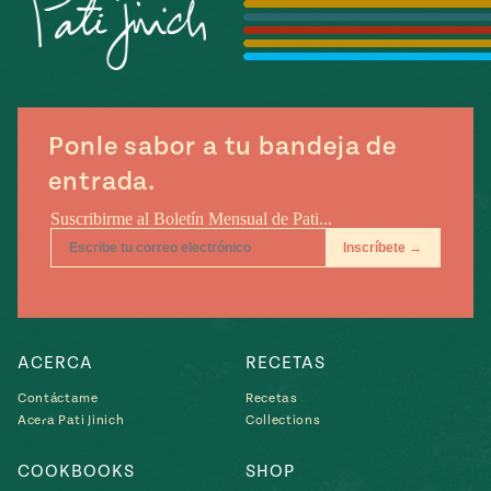
Temporada
e
14
ecipes, Local
Mexico
La Frontera
City
Ponle sabor a tu bandeja de
entrada.
can
y
Rediscovered
Pump Up El
or
Sabor
rary Kitchens
ACERCA
RECETAS
Contáctame
Recetas
Acera Pati Jinich
Collections
s
COOKBOOKS
SHOP
can