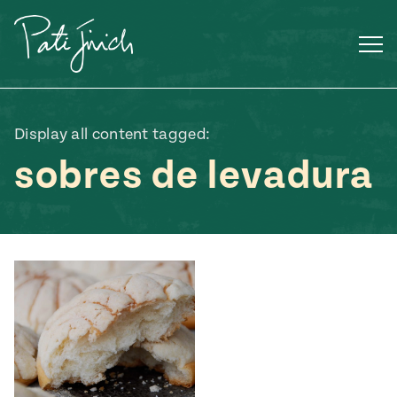
Saltar
al
contenido
Display all content tagged:
sobres de levadura
Mexican
 S2:E3
 Mexican