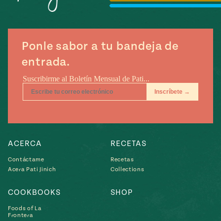
Temporada
e
14
ecipes, Local
Mexico
La Frontera
City
Ponle sabor a tu bandeja de
entrada.
can
y
Rediscovered
Pump Up El
or
Sabor
rary Kitchens
ACERCA
RECETAS
Contáctame
Recetas
Acera Pati Jinich
Collections
COOKBOOKS
SHOP
s
Foods of La
can
Frontera